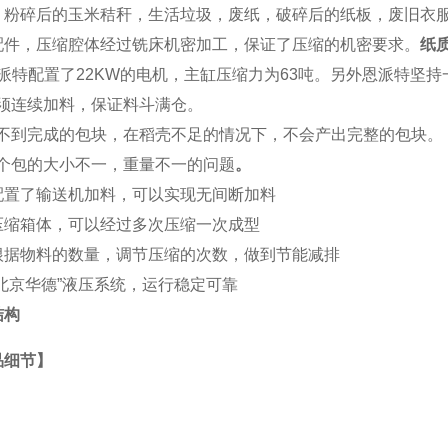
，粉碎后的玉米秸秆，生活垃圾，废纸，破碎后的纸板，废旧衣服，
配件，压缩腔体经过铣床机密加工，保证了压缩的机密要求。
纸
派特
配置了22KW的电机，主缸压缩力为63吨。另外恩派特坚
 必须连续加料，保证料斗满仓。
) 得不到完成的包块，在稻壳不足的情况下，不会产出完整的包块。
 每个包的大小不一，重量不一的问题
。
配置了输送机加料，可以实现无间断加料
压缩箱体，可以经过多次压缩一次成型
根据物料的数量，调节压缩的次数，做到节能减排
“北京华德”液压系统，运行稳定可靠
结构
品细节】