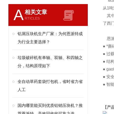
MS
从1吨
A
相关文章
其中
RTICLES
了西
铝屑压块机生产厂家：为何恩派特成
恩派
为行业主要选择？
● 
● 
垃圾破碎机有单轴、双轴、和四轴之
● 
分，结构原理如下
● 
● 
全自动草药套袋打包机，省时省力省
● 
人工
国内哪里能买到优质铝销压块机？推
【产
荐恩派特，高效回收的可靠之选