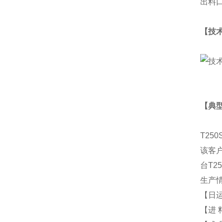
出料
【技
【典
T250
该客
台
T2
生产
【日
【进