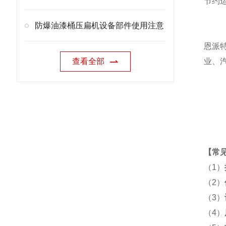
节约
防爆油漆桶压扁机设备部件使用注意
恩派
查看全部
业、
【
常
（1）
（2）
（3）
（4）