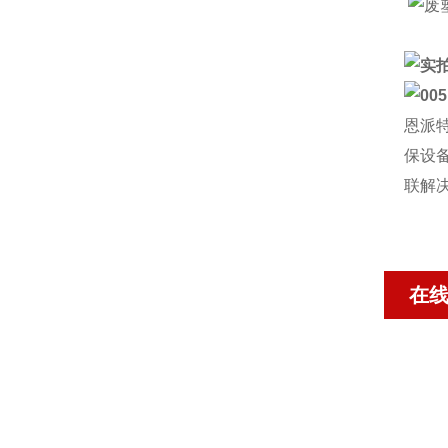
恩派
保设
联解
在