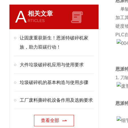
恩派
单轴
A
相关文章
加工
RTICLES
硬度
PL
让固废重获新生！恩派特破碎机家
族，助力双碳行动！
大件垃圾破碎机应用与使用要求
恩派
1. 刀
垃圾破碎机的基本构造与使用步骤
工厂废料撕碎机设备作用及选购要求
恩派
查看全部