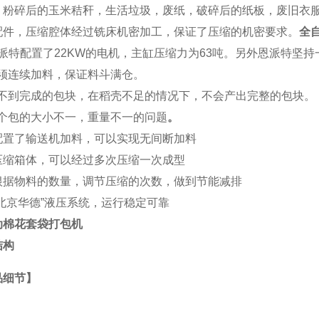
，粉碎后的玉米秸秆，生活垃圾，废纸，破碎后的纸板，废旧衣服，
配件，压缩腔体经过铣床机密加工，保证了压缩的机密要求。
全
派特
配置了22KW的电机，主缸压缩力为63吨。另外恩派特坚
 必须连续加料，保证料斗满仓。
) 得不到完成的包块，在稻壳不足的情况下，不会产出完整的包块。
 每个包的大小不一，重量不一的问题
。
配置了输送机加料，可以实现无间断加料
压缩箱体，可以经过多次压缩一次成型
根据物料的数量，调节压缩的次数，做到节能减排
“北京华德”液压系统，运行稳定可靠
动棉花套袋打包机
结构
品细节】