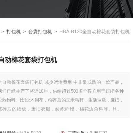
>
打包机
>
套袋打包机
>
HBA-B120全自动棉花套袋打包机
自动棉花套袋打包机
自动棉花套袋打包机 减少运输费用 中非常成熟的一款产品，
我们已经生产了将近10年，供给超过500多个客户用于压缩各种
松散物料。比如:木刨花，粉碎后的玉米秸秆，生活垃圾，废纸，
破碎后的纸板，废旧衣服，纺织纤维，棉花边角料等。HBA-
B120配置了品牌液压和电气配件，压缩腔体经过铣床机密加工，
保证了压缩的机密要求。
产品型号：
HBA-B120
厂商性质：
生产厂家