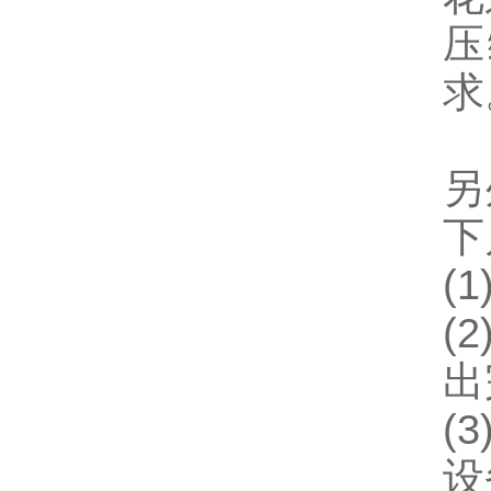
压
求
另
下
(
(
出
(
设