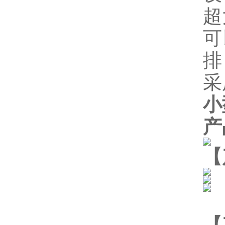
超
可
排
采
小
产
【