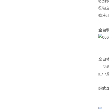
⑧预
⑨独
⑩液
全自
全自
纸箱
缸中
卧式