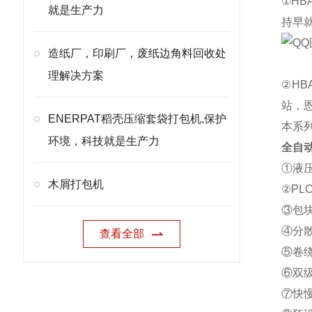
①H
就是生产力
持早
造纸厂，印刷厂，废纸边角料回收处
理解决方案
②H
站，
ENERPAT稻壳压缩套袋打包机,保护
本系
环境，科技就是生产力
全自
①液
木屑打包机
②P
③包
④分
查看全部
⑤卷
⑥双
⑦快