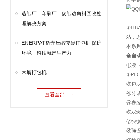
造纸厂，印刷厂，废纸边角料回收处
理解决方案
②H
站，
ENERPAT稻壳压缩套袋打包机,保护
本系
环境，科技就是生产力
全自
①液
木屑打包机
②P
③包
④分
查看全部
⑤卷
⑥双
⑦快
⑧预