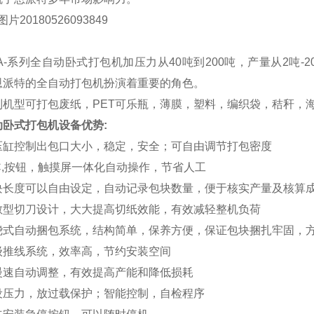
BA-系列全自动卧式打包机加压力从40吨到200吨，产量从2吨
恩派特的全自动打包机扮演着重要的角色。
列机型可打包废纸，
PET可乐瓶，薄膜，塑料，编织袋，秸秆，
动卧式打包机设备优势
:
压缸控制出包口大小，稳定，安全；可自由调节打包密度
LC,按钮，触摸屏一体化自动操作，节省人工
块长度可以自由设定，自动记录包块数量，便于核实产量及核算
散型切刀设计，大大提高切纸效能，有效减轻整机负荷
绕式自动捆包系统，结构简单，保养方便，保证包块捆扎牢固，
级推线系统，效率高，节约安装空间
慢速自动调整，有效提高产能和降低损耗
设压力，放过载保护；智能控制，自检程序