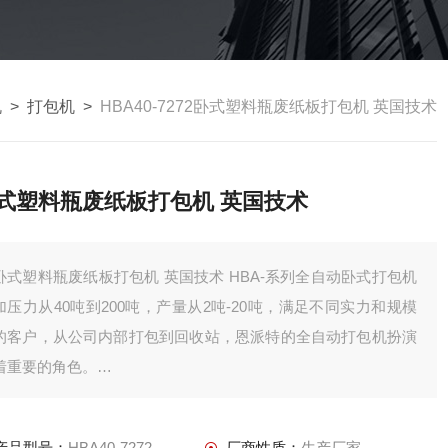
机
>
打包机
>
HBA40-7272卧式塑料瓶废纸板打包机 英国技术
式塑料瓶废纸板打包机 英国技术
卧式塑料瓶废纸板打包机 英国技术 HBA-系列全自动卧式打包机
加压力从40吨到200吨，产量从2吨-20吨，满足不同实力和规模
的客户，从公司内部打包到回收站，恩派特的全自动打包机扮演
着重要的角色。
本系列机型可打包废纸，PET可乐瓶，薄膜，塑料，编织袋，秸
秆，海绵，易拉罐等物料。
产品型号：
HBA40-7272
厂商性质：
生产厂家