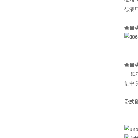
⑨独
⑩液
全自
全自
纸箱
缸中
卧式