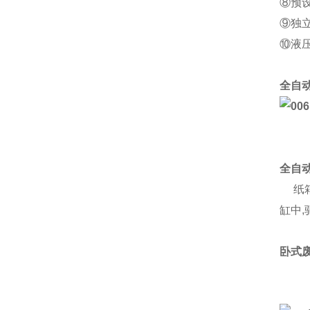
⑧预
⑨独
⑩液
全自
全自
纸箱
缸中
卧式