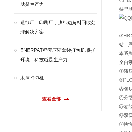
①H
就是生产力
持早
造纸厂，印刷厂，废纸边角料回收处
理解决方案
②H
站，
ENERPAT稻壳压缩套袋打包机,保护
本系
环境，科技就是生产力
全自
①液
木屑打包机
②P
③包
④分
查看全部
⑤卷
⑥双
⑦快