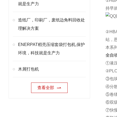
①H
就是生产力
持早
造纸厂，印刷厂，废纸边角料回收处
理解决方案
②H
站，
ENERPAT稻壳压缩套袋打包机,保护
本系
环境，科技就是生产力
全自
①液
木屑打包机
②P
③包
④分
查看全部
⑤卷
⑥双
⑦快