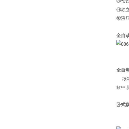
⑧预
⑨独
⑩液
全自
全自
纸箱
缸中
卧式