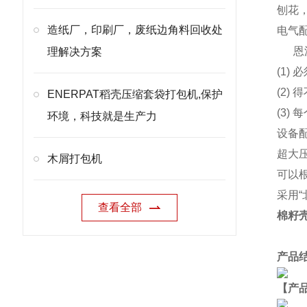
刨花
造纸厂，印刷厂，废纸边角料回收处
电气
恩
理解决方案
(1)
(2
ENERPAT稻壳压缩套袋打包机,保护
(3)
环境，科技就是生产力
设备
超大
木屑打包机
可以
采用
查看全部
棉籽
产品
【产