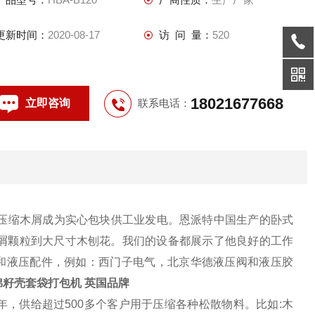
更新时间：
2020-08-17
访 问 量：
520
18021677668
立即咨询
联系电话：
压缩木屑成为实心包块供工业发电。恩派特中国生产的卧式
屑颗粒到大尺寸木刨花。我们的设备都展示了他良好的工作
气和液压配件，例如：西门子电气，北京华德液压阀和液压胶
棉籽壳套袋打包机 英国品牌
年，供给超过500多个客户用于压缩各种松散物料。比如:木