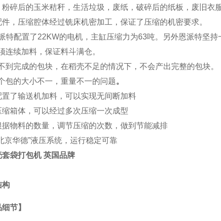
，粉碎后的玉米秸秆，生活垃圾，废纸，破碎后的纸板，废旧衣服，
配件，压缩腔体经过铣床机密加工，保证了压缩的机密要求。
派特
配置了22KW的电机，主缸压缩力为63吨。另外恩派特坚
 必须连续加料，保证料斗满仓。
) 得不到完成的包块，在稻壳不足的情况下，不会产出完整的包块。
 每个包的大小不一，重量不一的问题
。
配置了输送机加料，可以实现无间断加料
压缩箱体，可以经过多次压缩一次成型
根据物料的数量，调节压缩的次数，做到节能减排
“北京华德”液压系统，运行稳定可靠
壳套袋打包机 英国品牌
结构
品细节】