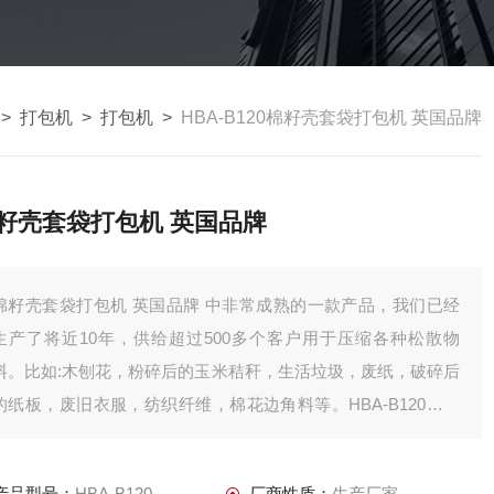
>
打包机
>
打包机
>
HBA-B120棉籽壳套袋打包机 英国品牌
籽壳套袋打包机 英国品牌
棉籽壳套袋打包机 英国品牌 中非常成熟的一款产品，我们已经
生产了将近10年，供给超过500多个客户用于压缩各种松散物
料。比如:木刨花，粉碎后的玉米秸秆，生活垃圾，废纸，破碎后
的纸板，废旧衣服，纺织纤维，棉花边角料等。HBA-B120配置
了品牌液压和电气配件，压缩腔体经过铣床机密加工，保证了压
缩的机密要求。
产品型号：
HBA-B120
厂商性质：
生产厂家