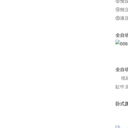
⑧预
⑨独
⑩液
全自
全自
纸箱
缸中
卧式