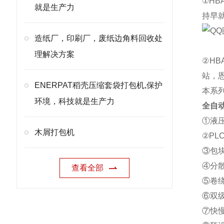
①H
就是生产力
持早
造纸厂，印刷厂，废纸边角料回收处
理解决方案
②H
站，
ENERPAT稻壳压缩套袋打包机,保护
本系
环境，科技就是生产力
全自
①液
木屑打包机
②P
③包
④分
查看全部
⑤卷
⑥双
⑦快