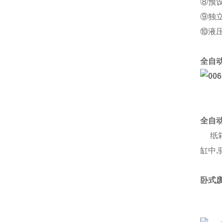
⑧预
⑨独
⑩液
全自
全自
纸箱
缸中
卧式