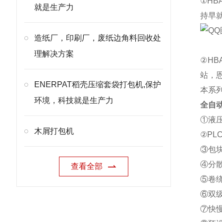
①H
就是生产力
持早
造纸厂，印刷厂，废纸边角料回收处
理解决方案
②H
站，
ENERPAT稻壳压缩套袋打包机,保护
本系
环境，科技就是生产力
全自
①液
木屑打包机
②P
③包
④分
查看全部
⑤卷
⑥双
⑦快