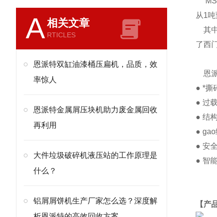
MS
从1吨
A
相关文章
其中
RTICLES
了西
恩派特双缸油漆桶压扁机，品质，效
恩派
率惊人
● 
● 
恩派特金属屑压块机助力废金属回收
● 
再利用
● 
● 
大件垃圾破碎机液压站的工作原理是
● 
什么？
铝屑屑饼机生产厂家怎么选？深度解
【产
析恩派特的高效回收方案