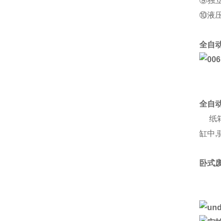
⑨独
⑩液
全自
全自
纸箱
缸中
卧式