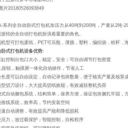
BA-系列全自动卧式打包机加压力从40吨到200吨，产量从2吨
恩派特的全自动打包机扮演着重要的角色。
列机型可打包废纸，
PET可乐瓶，薄膜，塑料，编织袋，秸秆，
动卧式打包机设备优势
:
压缸控制出包口大小，稳定，安全；可自由调节打包密度
LC,按钮，触摸屏一体化自动操作，节省人工
块长度可以自由设定，自动记录包块数量，便于核实产量及核算
散型切刀设计，大大提高切纸效能，有效减轻整机负荷
绕式自动捆包系统，结构简单，保养方便，保证包块捆扎牢固，
级推线系统，效率高，节约安装空间
慢速自动调整，有效提高产能和降低损耗
设压力，放过载保护；智能控制，自检程序