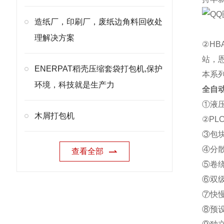
造纸厂，印刷厂，废纸边角料回收处
理解决方案
②H
站，
ENERPAT稻壳压缩套袋打包机,保护
本系
环境，科技就是生产力
全自
①液
木屑打包机
②P
③包
④分
查看全部
⑤卷
⑥双
⑦快
⑧预