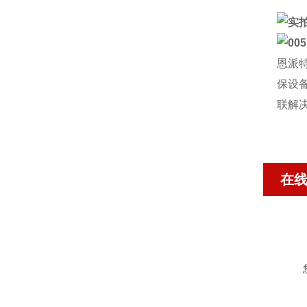
恩派
保设
联解
在