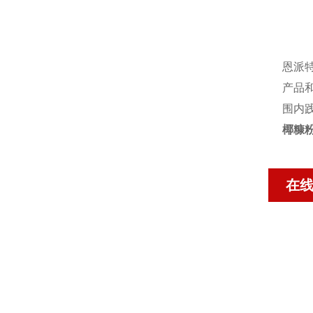
恩派
产品
围内
椰糠
在