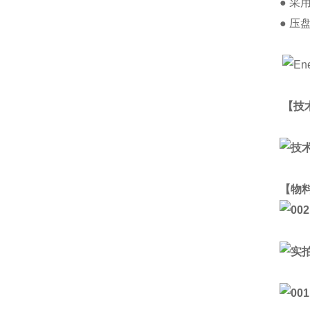
● 采
● 
【技
【物