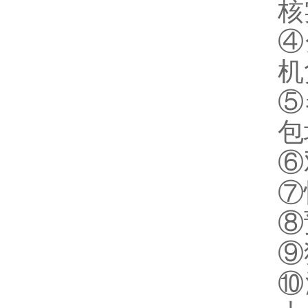
核
④
机
⑤
包
⑥
⑦
⑧
⑨
⑩