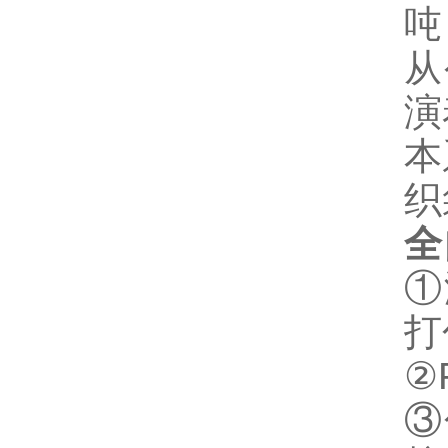
吨
从
演
本
织
全
①
打
②
③