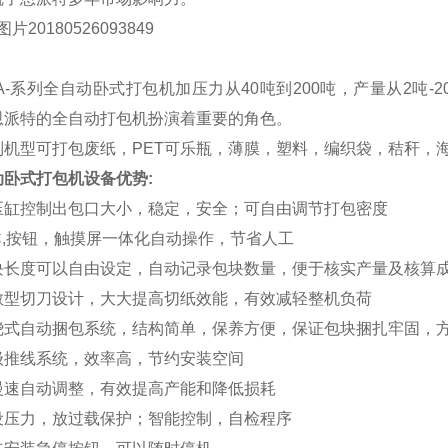
BA-系列全自动卧式打包机加压力从40吨到200吨，产量从2吨
恩派特的全自动打包机扮演着重要的角色。
列机型可打包废纸，
PET可乐瓶，薄膜，塑料，编织袋，秸秆，
动卧式打包机设备优势
:
压缸控制出包口大小，稳定，安全；可自由调节打包密度
LC,按钮，触摸屏一体化自动操作，节省人工
块长度可以自由设定，自动记录包块数量，便于核实产量及核算
散型切刀设计，大大提高切纸效能，有效减轻整机负荷
绕式自动捆包系统，结构简单，保养方便，保证包块捆扎牢固，
级推线系统，效率高，节约安装空间
慢速自动调整，有效提高产能和降低损耗
设压力，放过载保护；智能控制，自检程序