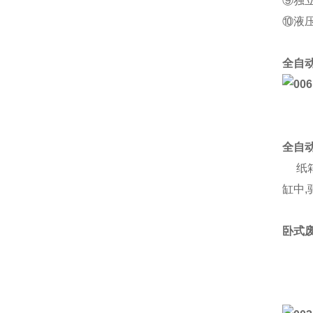
⑨独
⑩液
全自
全自
纸箱
缸中
卧式