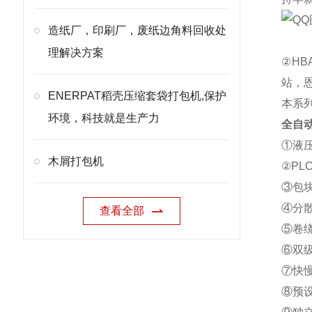
造纸厂，印刷厂，废纸边角料回收处
理解决方案
②H
站，
ENERPAT稻壳压缩套袋打包机,保护
本系
环境，科技就是生产力
全自
①液
木屑打包机
②P
③包
④分
查看全部
⑤卷
⑥双
⑦快
⑧预