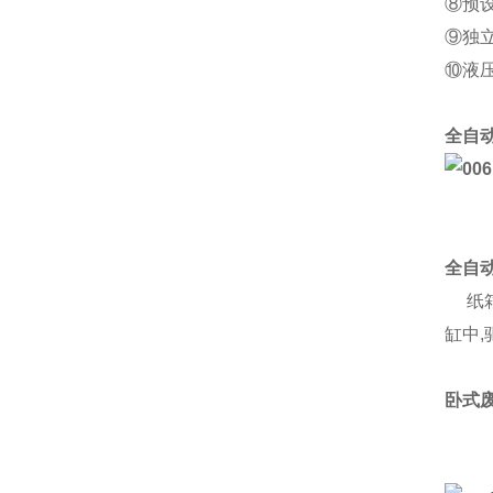
⑧预
⑨独
⑩液
全自
全自
纸箱
缸中
卧式