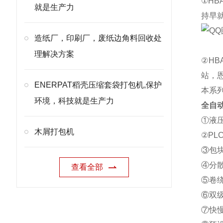
①H
就是生产力
持早
造纸厂，印刷厂，废纸边角料回收处
理解决方案
②H
站，
ENERPAT稻壳压缩套袋打包机,保护
本系
环境，科技就是生产力
全自
①液
木屑打包机
②P
③包
④分
查看全部
⑤卷
⑥双
⑦快