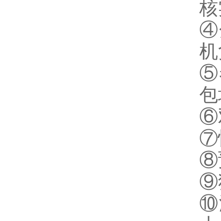
核
④
机
⑤
包
⑥
⑦
⑧
⑨
⑩