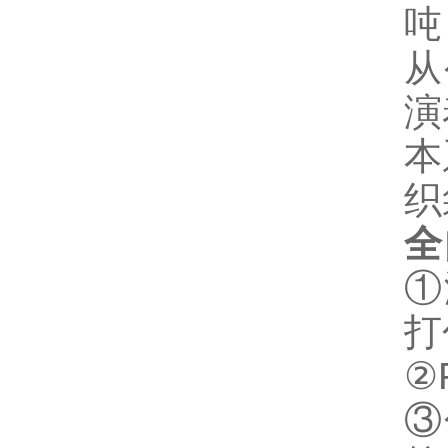
吨
从
演
本
织
全
①
打
②
③