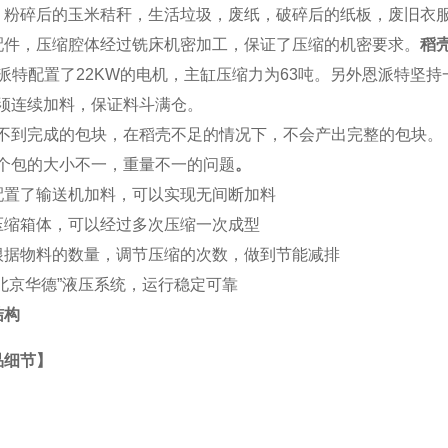
，粉碎后的玉米秸秆，生活垃圾，废纸，破碎后的纸板，废旧衣服，
配件，压缩腔体经过铣床机密加工，保证了压缩的机密要求。
稻
派特
配置了22KW的电机，主缸压缩力为63吨。另外恩派特坚
 必须连续加料，保证料斗满仓。
) 得不到完成的包块，在稻壳不足的情况下，不会产出完整的包块。
 每个包的大小不一，重量不一的问题
。
配置了输送机加料，可以实现无间断加料
压缩箱体，可以经过多次压缩一次成型
根据物料的数量，调节压缩的次数，做到节能减排
“北京华德”液压系统，运行稳定可靠
结构
品细节】