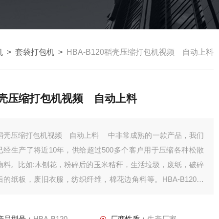
机
>
套袋打包机
>
HBA-B120稻壳压缩打包机视频 自动上料
壳压缩打包机视频 自动上料
稻壳压缩打包机视频 自动上料 中非常成熟的一款产品，我们
已经生产了将近10年，供给超过500多个客户用于压缩各种松散
物料。比如:木刨花，粉碎后的玉米秸秆，生活垃圾，废纸，破碎
后的纸板，废旧衣服，纺织纤维，棉花边角料等。HBA-B120配
置了品牌液压和电气配件，压缩腔体经过铣床机密加工，保证了
压缩的机密要求。
产品型号：
HBA-B120
厂商性质：
生产厂家