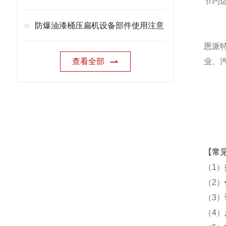
节约
防爆油漆桶压扁机设备部件使用注意
恩派
查看全部
业、
【
常
（1）
（2）
（3）
（4）