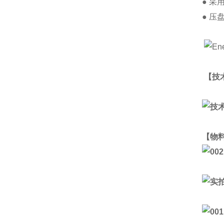
● 采
● 
【技
【物