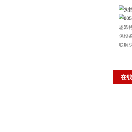
恩派
保设
联解
在