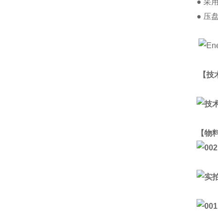
● 采
● 
【技
【物