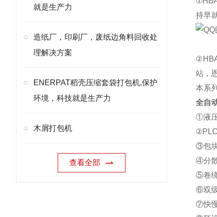
①H
就是生产力
持早
造纸厂，印刷厂，废纸边角料回收处
理解决方案
②H
站，
ENERPAT稻壳压缩套袋打包机,保护
本系
环境，科技就是生产力
全自
①液
木屑打包机
②P
③包
④分
查看全部
⑤卷
⑥双
⑦快