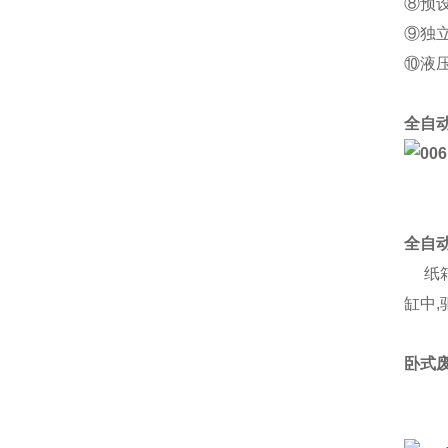
⑧预
⑨独
⑩液
全自
全自
纸箱
缸中
卧式