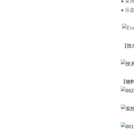
● 采
● 
【技
【物