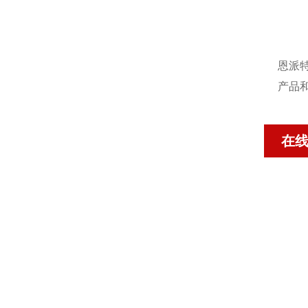
恩派
产品
在