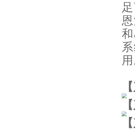
足
恩
和
系
用
【
【
【