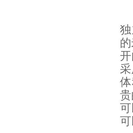
独
的
开
采
体
贵
可
可