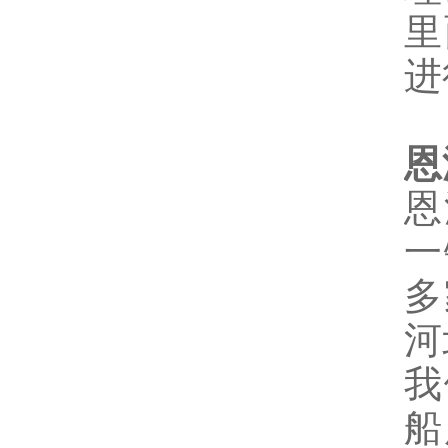
里
进
恩
恩
一
多
河
我
船