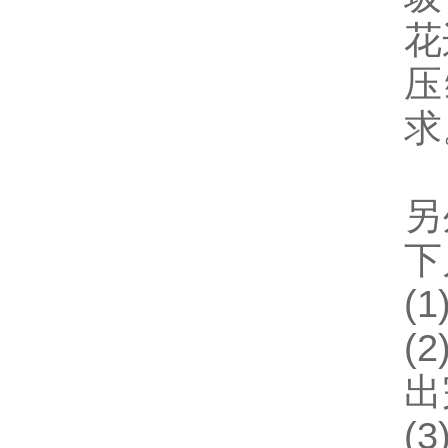
花
压
求
另
下
(
(
出
(