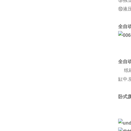
⑨独
⑩液
全自
全自
纸箱
缸中
卧式