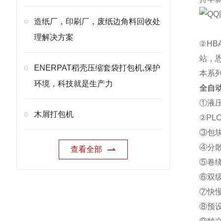
造纸厂，印刷厂，废纸边角料回收处
理解决方案
②H
站，
ENERPAT稻壳压缩套袋打包机,保护
本系
环境，科技就是生产力
全自
①液
木屑打包机
②P
③包
④分
查看全部
⑤卷
⑥双
⑦快
⑧预