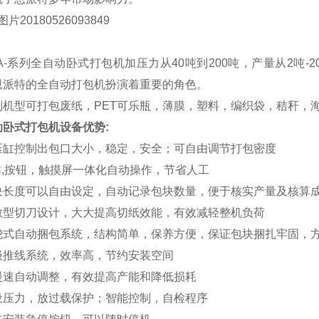
BA-系列全自动卧式打包机加压力从40吨到200吨，产量从2吨
恩派特的全自动打包机扮演着重要的角色。
列机型可打包废纸，
PET可乐瓶，薄膜，塑料，编织袋，秸秆，
动卧式打包机设备优势
:
压缸控制出包口大小，稳定，安全；可自由调节打包密度
LC,按钮，触摸屏一体化自动操作，节省人工
块长度可以自由设定，自动记录包块数量，便于核实产量及核算
散型切刀设计，大大提高切纸效能，有效减轻整机负荷
绕式自动捆包系统，结构简单，保养方便，保证包块捆扎牢固，
级推线系统，效率高，节约安装空间
慢速自动调整，有效提高产能和降低损耗
设压力，放过载保护；智能控制，自检程序