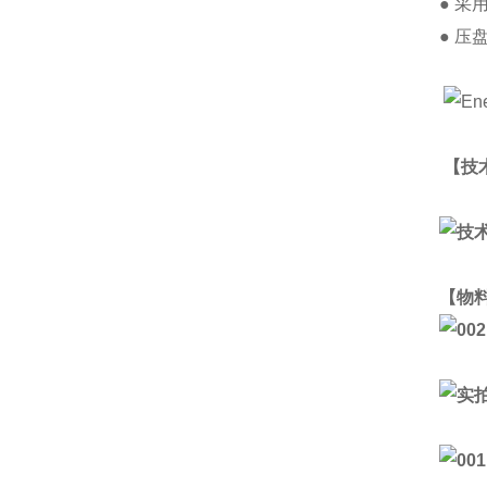
● 采
● 
【技
【物