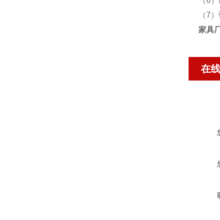
（6）
（7）
家具
在