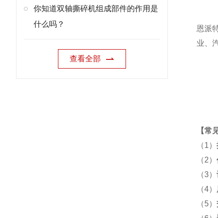
你知道双轴撕碎机组成部件的作用是
什么吗？
恩派
业、
查看全部
【
常
（1）
（2）
（3）
（4）
（5）