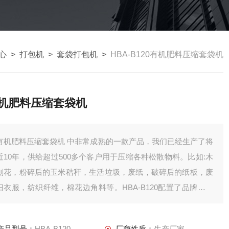
心
>
打包机
>
套袋打包机
>
HBA-B120有机肥料压缩套袋机
机肥料压缩套袋机
有机肥料压缩套袋机 中非常成熟的一款产品，我们已经生产了将
近10年，供给超过500多个客户用于压缩各种松散物料。比如:木
刨花，粉碎后的玉米秸秆，生活垃圾，废纸，破碎后的纸板，废
旧衣服，纺织纤维，棉花边角料等。HBA-B120配置了品牌液压
和电气配件，压缩腔体经过铣床机密加工，保证了压缩的机密要
求。
产品型号：
HBA-B120
厂商性质：
生产厂家