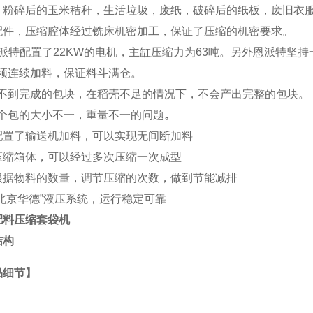
，粉碎后的玉米秸秆，生活垃圾，废纸，破碎后的纸板，废旧衣服，
配件，压缩腔体经过铣床机密加工，保证了压缩的机密要求。
派特
配置了22KW的电机，主缸压缩力为63吨。另外恩派特坚
 必须连续加料，保证料斗满仓。
) 得不到完成的包块，在稻壳不足的情况下，不会产出完整的包块。
 每个包的大小不一，重量不一的问题
。
配置了输送机加料，可以实现无间断加料
压缩箱体，可以经过多次压缩一次成型
根据物料的数量，调节压缩的次数，做到节能减排
“北京华德”液压系统，运行稳定可靠
肥料压缩套袋机
结构
品细节】