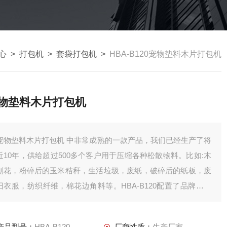
心
>
打包机
>
套袋打包机
>
HBA-B120宠物垫料木片打包机
物垫料木片打包机
宠物垫料木片打包机 中非常成熟的一款产品，我们已经生产了将
近10年，供给超过500多个客户用于压缩各种松散物料。比如:木
刨花，粉碎后的玉米秸秆，生活垃圾，废纸，破碎后的纸板，废
旧衣服，纺织纤维，棉花边角料等。HBA-B120配置了品牌液压
和电气配件，压缩腔体经过铣床机密加工，保证了压缩的机密要
求。
产品型号：
HBA-B120
厂商性质：
生产厂家