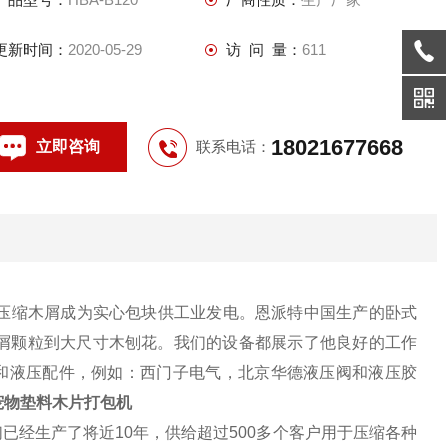
更新时间：
2020-05-29
访 问 量：
611
18021677668
立即咨询
联系电话：
压缩木屑成为实心包块供工业发电。恩派特中国生产的卧式
屑颗粒到大尺寸木刨花。我们的设备都展示了他良好的工作
气和液压配件，例如：西门子电气，北京华德液压阀和液压胶
宠物垫料木片打包机
已经生产了将近10年，供给超过500多个客户用于压缩各种