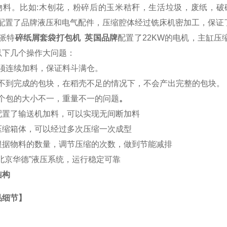
物料。比如:木刨花，粉碎后的玉米秸秆，生活垃圾，废纸，破
20配置了品牌液压和电气配件，压缩腔体经过铣床机密加工，保证
派特
碎纸屑套袋打包机 英国品牌
配置了22KW的电机，主缸压
以下几个操作大问题：
 必须连续加料，保证料斗满仓。
) 得不到完成的包块，在稻壳不足的情况下，不会产出完整的包块。
 每个包的大小不一，重量不一的问题
。
配置了输送机加料，可以实现无间断加料
压缩箱体，可以经过多次压缩一次成型
根据物料的数量，调节压缩的次数，做到节能减排
“北京华德”液压系统，运行稳定可靠
结构
品细节】