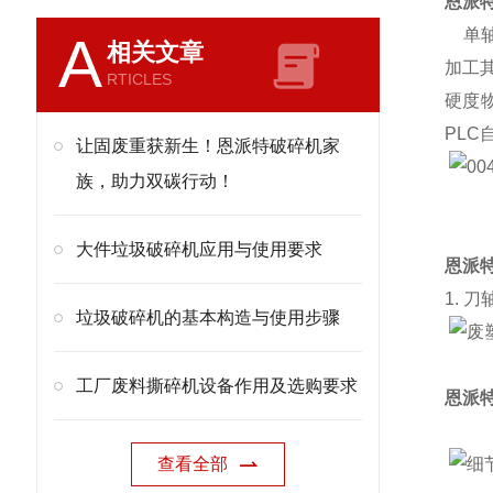
恩派
单轴
A
相关文章
加工
RTICLES
硬度
PL
让固废重获新生！恩派特破碎机家
族，助力双碳行动！
大件垃圾破碎机应用与使用要求
恩派
1. 刀
垃圾破碎机的基本构造与使用步骤
工厂废料撕碎机设备作用及选购要求
恩派
查看全部