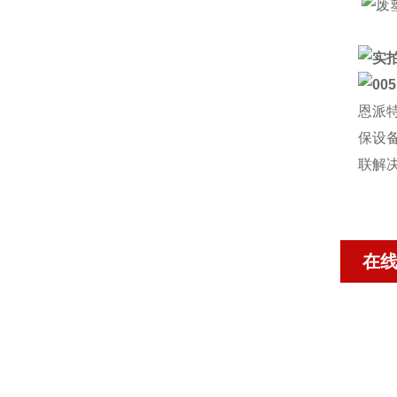
恩派
保设
联解
在