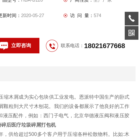
更新时间：
2020-05-27
访 问 量：
574
18021677668
立即咨询
联系电话：
压缩木屑成为实心包块供工业发电。恩派特中国生产的卧式
屑颗粒到大尺寸木刨花。我们的设备都展示了他良好的工作
气和液压配件，例如：西门子电气，北京华德液压阀和液压胶
粉碎后医疗垃圾碎屑打包机
年，供给超过500多个客户用于压缩各种松散物料。比如:木