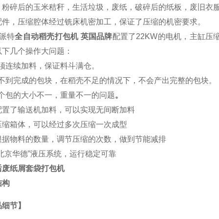
，粉碎后的玉米秸秆，生活垃圾，废纸，破碎后的纸板，废旧衣服，
配件，压缩腔体经过铣床机密加工，保证了压缩的机密要求。
派特
全自动稻壳打包机 英国品牌
配置了22KW的电机，主缸压
以下几个操作大问题：
 必须连续加料，保证料斗满仓。
) 得不到完成的包块，在稻壳不足的情况下，不会产出完整的包块。
 每个包的大小不一，重量不一的问题
。
配置了输送机加料，可以实现无间断加料
压缩箱体，可以经过多次压缩一次成型
根据物料的数量，调节压缩的次数，做到节能减排
“北京华德”液压系统，运行稳定可靠
后废纸屑套袋打包机
结构
品细节】