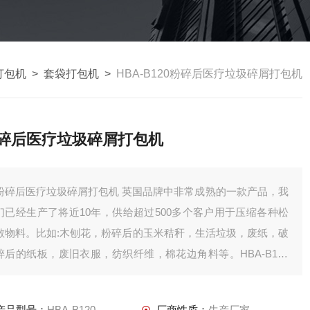
打包机
>
套袋打包机
>
HBA-B120粉碎后医疗垃圾碎屑打包机
碎后医疗垃圾碎屑打包机
碎后医疗垃圾碎屑打包机 英国品牌中非常成熟的一款产品，我
们已经生产了将近10年，供给超过500多个客户用于压缩各种松
散物料。比如:木刨花，粉碎后的玉米秸秆，生活垃圾，废纸，破
碎后的纸板，废旧衣服，纺织纤维，棉花边角料等。HBA-B120
配置了品牌液压和电气配件，压缩腔体经过铣床机密加工，保证
了压缩的机密要求。
产品型号：
HBA-B120
厂商性质：
生产厂家