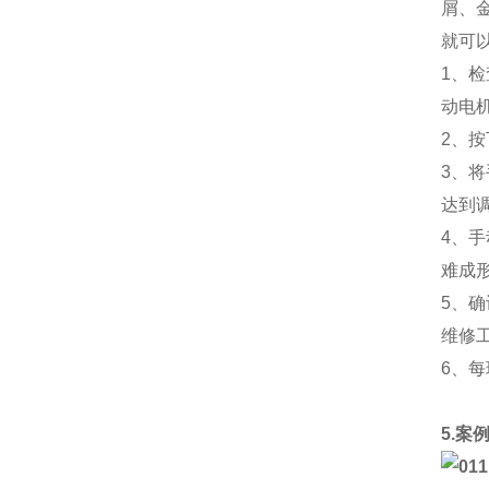
屑、
就可
1、
动电
2、
3、
达到
4、
难成
5、
维修
6、
5.案