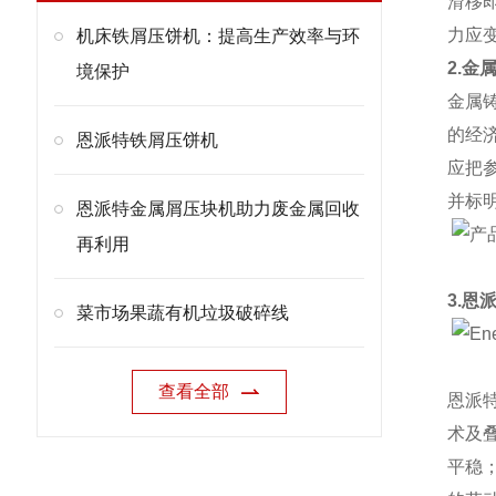
滑移
力应
机床铁屑压饼机：提高生产效率与环
2.金
境保护
金属
的经
恩派特铁屑压饼机
应把
并标
恩派特金属屑压块机助力废金属回收
再利用
3.恩
菜市场果蔬有机垃圾破碎线
查看全部
恩派
术及
平稳