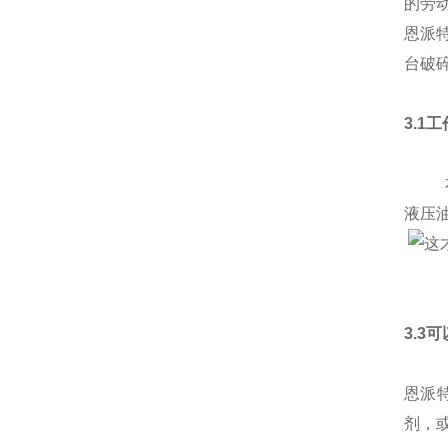
的劳
恩派
台破
3.1
本产
液压
3.3
恩派
剂，