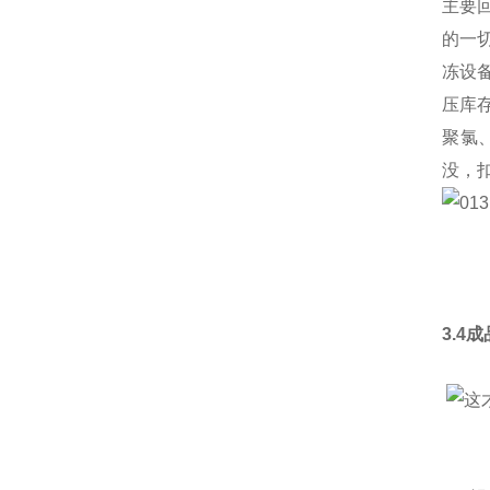
主要
的一
冻设
压库
聚氯
没，
3.4