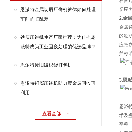
右图
切应
恩派特金属切屑压饼机教你如何处理
2.金
车间的脏乱差
金属
的经
铁屑压饼机生产厂家推荐：为什么恩
应把
派特成为工业固废处理的优选品牌？
并标
恩派特废旧编织袋打包机
3.恩
恩派特铜屑压饼机助力废金属回收再
利用
恩派
查看全部
术及
平稳