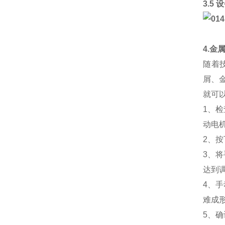
3.5
4.金
随着
屑、
就可
1、
动电
2、
3、
达到
4、
难成
5、