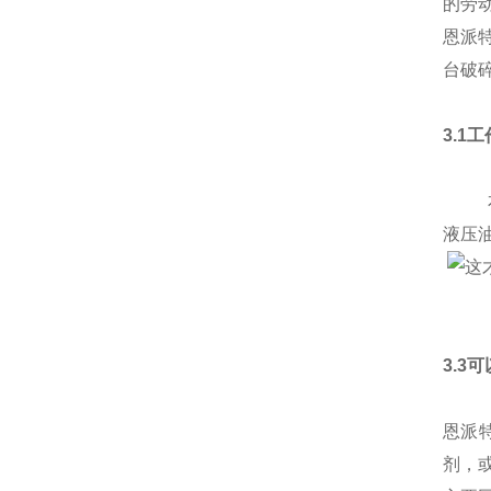
的劳
恩派
台破
3.1
本产
液压
3.3
恩派
剂，