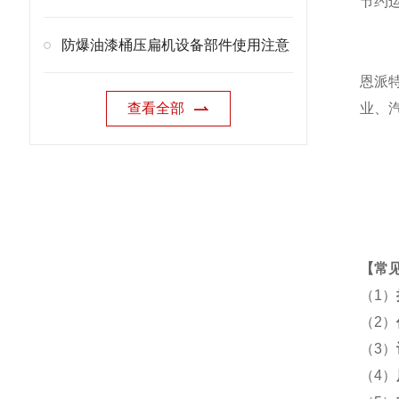
节约
防爆油漆桶压扁机设备部件使用注意
恩派
查看全部
业、
【
常
（1）
（2）
（3）
（4）