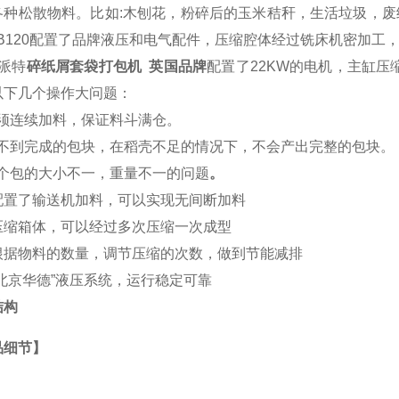
各种松散物料。比如:木刨花，粉碎后的玉米秸秆，生活垃圾，
A-B120配置了品牌液压和电气配件，压缩腔体经过铣床机密加工
派特
碎纸屑套袋打包机 英国品牌
配置了22KW的电机，主缸压
以下几个操作大问题：
 必须连续加料，保证料斗满仓。
) 得不到完成的包块，在稻壳不足的情况下，不会产出完整的包块。
 每个包的大小不一，重量不一的问题
。
配置了输送机加料，可以实现无间断加料
压缩箱体，可以经过多次压缩一次成型
根据物料的数量，调节压缩的次数，做到节能减排
“北京华德”液压系统，运行稳定可靠
结构
品细节】