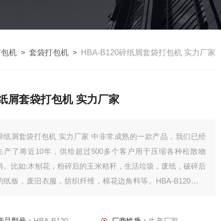
打包机
>
套袋打包机
>
HBA-B120碎纸屑套袋打包机 实力厂家
纸屑套袋打包机 实力厂家
纸屑套袋打包机 实力厂家 中非常成熟的一款产品，我们已经
生产了将近10年，供给超过500多个客户用于压缩各种松散物
料。比如:木刨花，粉碎后的玉米秸秆，生活垃圾，废纸，破碎后
的纸板，废旧衣服，纺织纤维，棉花边角料等。HBA-B120配置
了品牌液压和电气配件，压缩腔体经过铣床机密加工，保证了压
缩的机密要求。
产品型号：
HBA-B120
厂商性质：
生产厂家