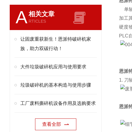
恩派
单轴
A
相关文章
加工
RTICLES
硬度
PL
让固废重获新生！恩派特破碎机家
族，助力双碳行动！
大件垃圾破碎机应用与使用要求
恩派
1. 刀
垃圾破碎机的基本构造与使用步骤
工厂废料撕碎机设备作用及选购要求
恩派
查看全部