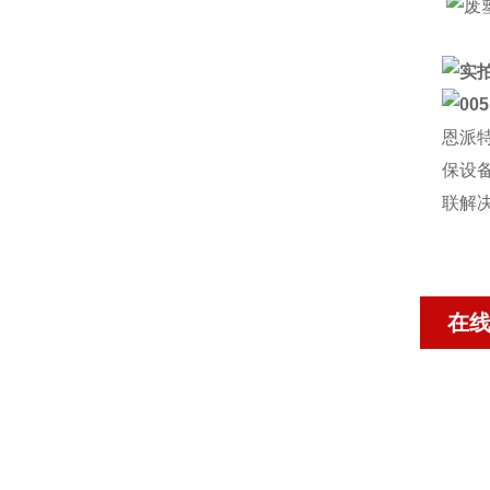
恩派
保设
联解
在