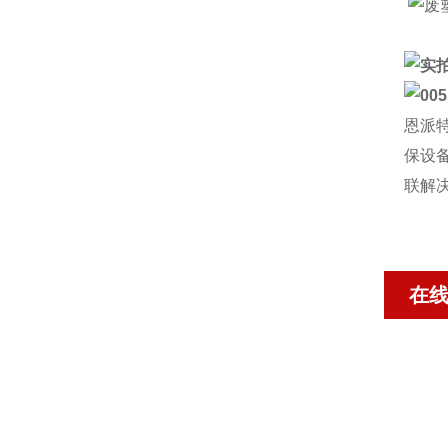
恩派
保设
联解
在