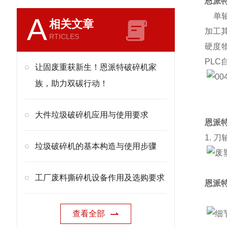
恩派
单轴
A
相关文章
加工
RTICLES
硬度
PL
让固废重获新生！恩派特破碎机家
族，助力双碳行动！
大件垃圾破碎机应用与使用要求
恩派
1. 刀
垃圾破碎机的基本构造与使用步骤
工厂废料撕碎机设备作用及选购要求
恩派
查看全部