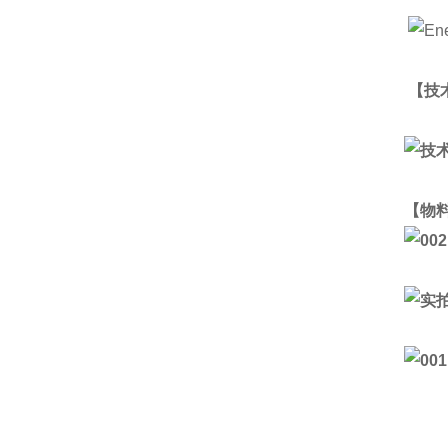
【技
【物