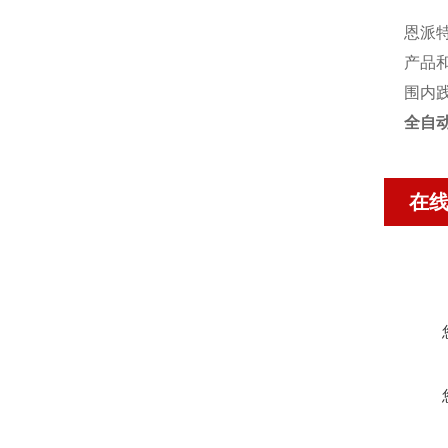
恩派
产品
围内
全自
在