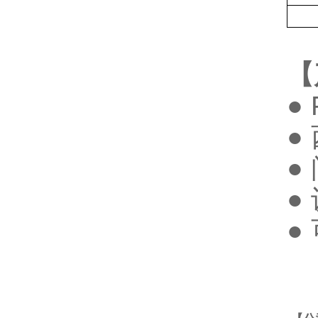
【
●
●
●
●
●