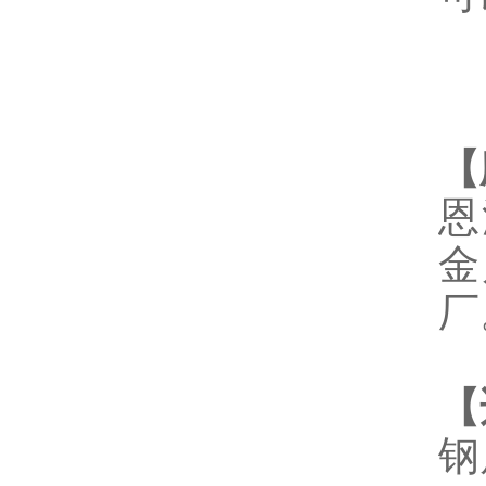
【
恩
金
厂
【
钢