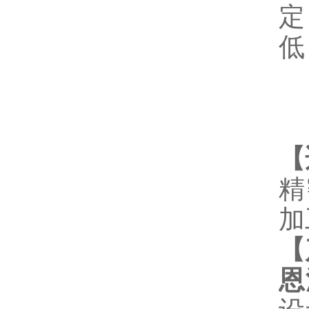
定
低
【
精
加
【
恩