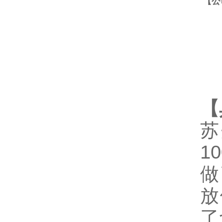
【公
【
苏
1
做
放
了