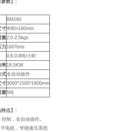
参数】:
BM160
尺寸
Φ
90
×
180mm
重量
2.0-2.5kgs
压力
160Tons
0.6-0.8
吨
/
小时
功率
18.5KW
方式
全自动操作
尺寸
3000*1500*1800mm
重量
5
吨
特点】:
LC 控制，全自动操作。
西门子电机，华德液压系统