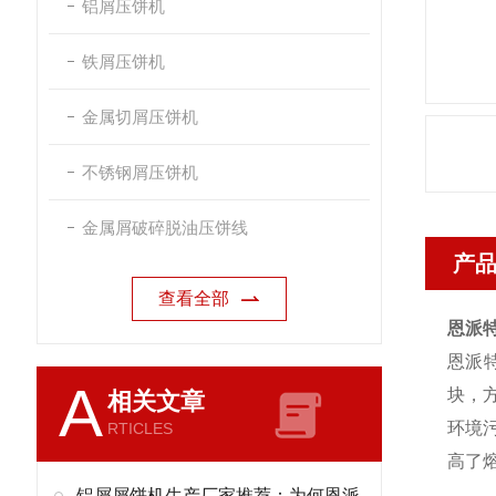
铝屑压饼机
铁屑压饼机
金属切屑压饼机
不锈钢屑压饼机
金属屑破碎脱油压饼线
产
查看全部
恩派
恩派
A
块，
相关文章
环境
RTICLES
高了
铝屑屑饼机生产厂家推荐：为何恩派