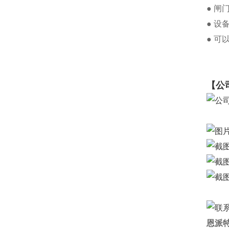
● 
● 
● 
【公
恩派