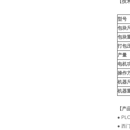
【技术
型号
包块
包块
打包
产量
电机
操作
机器
机器
【产品
● P
● 