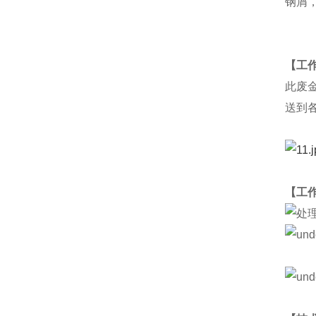
钢屑
【工
此废
送到
【工作