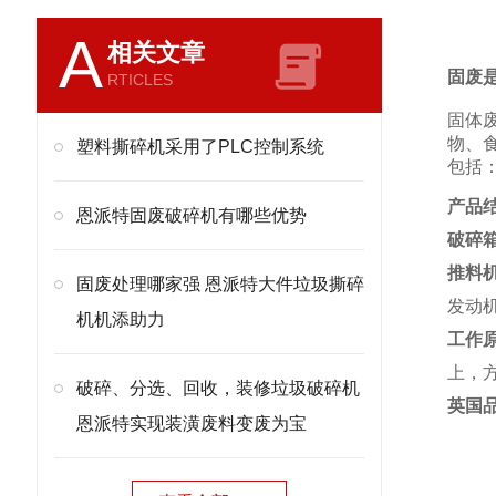
A
相关文章
固
废
RTICLES
固体
物、
塑料撕碎机采用了PLC控制系统
包括
产品
恩派特固废破碎机有哪些优势
破碎
推料
固废处理哪家强 恩派特大件垃圾撕碎
发动
机机添助力
工作
上，
破碎、分选、回收，装修垃圾破碎机
英国
恩派特实现装潢废料变废为宝