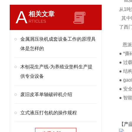
MS
从1吨
A
相关文章
其中
RTICLES
了西
金属屑压块机成套设备工作的原理具
恩派
体是怎样的
● 
● 
木刨花生产线-为养殖业垫料生产提
● 
供专业设备
● 
● 
废旧皮革单轴破碎机介绍
● 
立式液压打包机的操作规程
【产