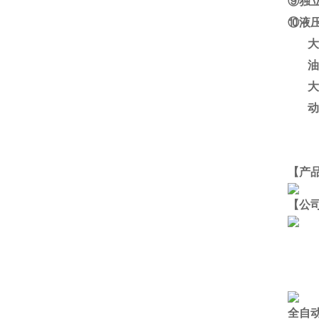
⑨独
⑩液
油
动
【产
【公
全自