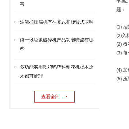
率高
害
题：
油漆桶压扁机有往复式和旋转式两种
(1)
(2)
谈一谈垃圾破碎机产品功能特点有哪
(2
些
(3)
多功能实用款鸡鸭垫料刨花机杨木原
(4)
木都可处理
(5)
查看全部