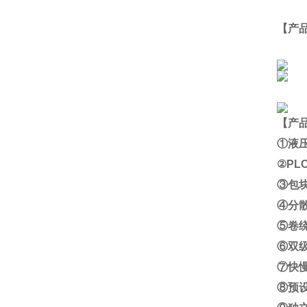
【产
【产
①液
②
PLC
③包
④分
⑤卷
⑥双
⑦快
⑧预